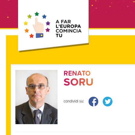
RENATO
SORU
condividi su: